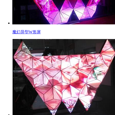
魔幻异型W形屏