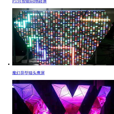
P3.91智能led地砖屏
魔幻异型猫头鹰屏