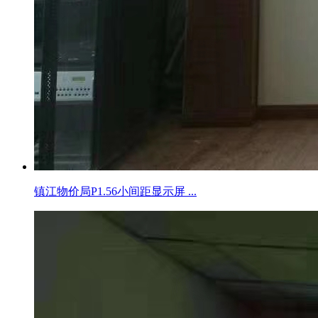
镇江物价局P1.56小间距显示屏 ...