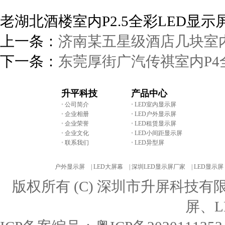
老湖北酒楼室内P2.5全彩LED显
上一条：
济南某五星级酒店几块室
下一条：
东莞厚街广汽传祺室内P4全
升平科技
产品中心
•
公司简介
•
LED室内显示屏
•
企业相册
•
LED户外显示屏
•
企业荣誉
•
LED租赁显示屏
•
企业文化
•
LED小间距显示屏
•
联系我们
•
LED异型屏
友情链接:
户外显示屏 |
LED大屏幕 |
深圳LED显示屏厂家 |
LED显示屏
版权所有 (C) 深圳市升屏科技
屏、